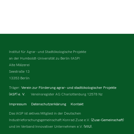
Institut für Agrar- und Stadtökologische Projekte
an der Humboldt-Universität zu Berlin (IASP)
Alte Mälzerei
Seestraße 13
13353 Berlin
Träger:
Verein zur Förderung agrar- und stadtökologischer Projekte
(ASP) e. V.
Vereinsregister AG Charlottenburg 12578 Nz
Impressum
Datenschutzerklärung
Kontakt
Das IASP ist aktives Mitglied in der Deutschen
Industrieforschungsgemeinschaft Konrad Zuse e.V.
(Zuse-Gemeinschaft)
und im Verband Innovativer Unternehmen e.V.
(VIU).