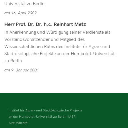
Universität zu Berlin
am 16. April 2002
Herr Prof. Dr. Dr. h.c. Reinhart Metz
In Anerkennung und Würdigung seiner Verdienste als
Vorstandsvorsitzender und Mitglied des
Wissenschaftlichen Rates des Instituts für Agrar- und
Stadtökologische Projekte an der Humboldt-Universität
zu Berlin
am 9. Januar 2001
Institut für Agrar- und Stadtökologische Projekte
an der Humboldt-Universität zu Berlin (IASP)
Alte Mälzerei