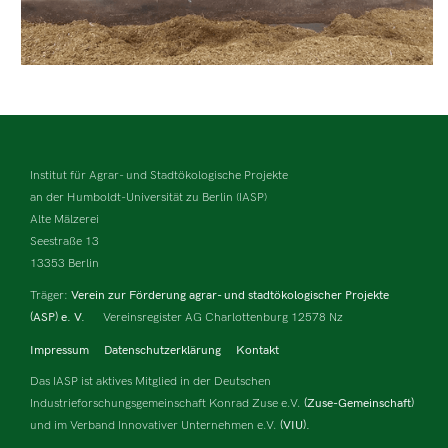
Institut für Agrar- und Stadtökologische Projekte
an der Humboldt-Universität zu Berlin (IASP)
Alte Mälzerei
Seestraße 13
13353 Berlin
Träger:
Verein zur Förderung agrar- und stadtökologischer Projekte
(ASP) e. V.
Vereinsregister AG Charlottenburg 12578 Nz
Impressum
Datenschutzerklärung
Kontakt
Das IASP ist aktives Mitglied in der Deutschen
Industrieforschungsgemeinschaft Konrad Zuse e.V.
(Zuse-Gemeinschaft)
und im Verband Innovativer Unternehmen e.V.
(VIU).