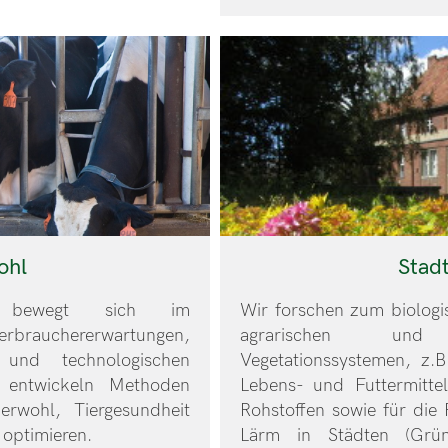
ohl
Stad
g bewegt sich im
Wir forschen zum biologi
erbrauchererwartungen,
agrarischen und
und technologischen
Vegetationssystemen, z.B
 entwickeln Methoden
Lebens- und Futtermitt
rwohl, Tiergesundheit
Rohstoffen sowie für die
 optimieren.
Lärm in Städten (Grü