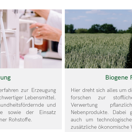
rung
Biogene 
Verfahren zur Erzeugung
Hier dreht sich alles um d
chwertiger Lebensmittel.
forschen zur stofflic
sundheitsfördernde und
Verwertung pflanzli
kte sowie der Einsatz
Nebenprodukte. Dabei 
ner Rohstoffe.
auch um technologische
zusätzliche ökonomische 