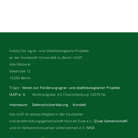
Institut für Agrar- und Stadtökologische Projekte
an der Humboldt-Universität zu Berlin (IASP)
Alte Mälzerei
Seestraße 13
13353 Berlin
Träger:
Verein zur Förderung agrar- und stadtökologischer Projekte
(ASP) e. V.
Vereinsregister AG Charlottenburg 12578 Nz
Impressum
Datenschutzerklärung
Kontakt
Das IASP ist aktives Mitglied in der Deutschen
Industrieforschungsgemeinschaft Konrad Zuse e.V.
(Zuse-Gemeinschaft)
und im Verband Innovativer Unternehmen e.V.
(VIU).