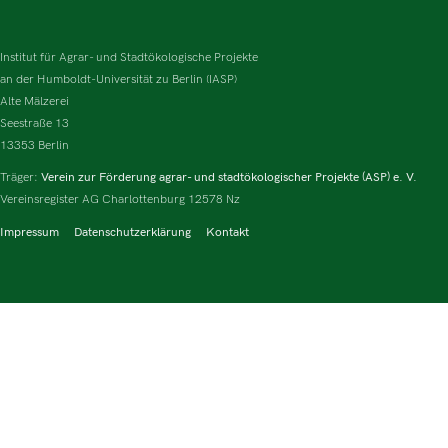
Institut für Agrar- und Stadtökologische Projekte
an der Humboldt-Universität zu Berlin (IASP)
Alte Mälzerei
Seestraße 13
13353 Berlin
Träger:
Verein zur Förderung agrar- und stadtökologischer Projekte (ASP) e. V.
Vereinsregister AG Charlottenburg 12578 Nz
Impressum
Datenschutzerklärung
Kontakt