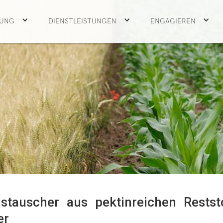
UNG
DIENSTLEISTUNGEN
ENGAGIEREN
ustauscher aus pektinreichen Restst
er