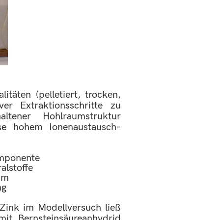
täten (pelletiert, trocken,
er Extraktionsschritte zu
altener Hohlraumstruktur
eise hohem Ionenaustausch-
omponente
alstoffe
/cm
ng
Zink im Modellversuch ließ
mit Bernsteinsäureanhydrid