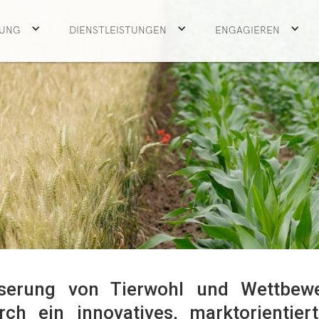
UNG
DIENSTLEISTUNGEN
ENGAGIEREN
serung von Tierwohl und Wettbewe
rch ein innovatives, marktorientier