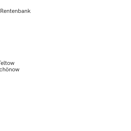
n Rentenbank
Teltow
 Schönow