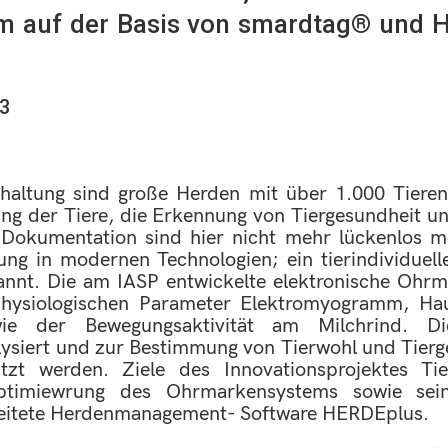
 auf der Basis von smardtag® und H
23
haltung sind große Herden mit über 1.000 Tieren
tung der Tiere, die Erkennung von Tiergesundheit u
 Dokumentation sind hier nicht mehr lückenlos m
ng in modernen Technologien; ein tierindividuell
kannt. Die am IASP entwickelte elektronische Ohr
hysiologischen Parameter Elektromyogramm, Hau
ie der Bewegungsaktivität am Milchrind. Di
alysiert und zur Bestimmung von Tierwohl und Tierg
tzt werden. Ziele des Innovationsprojektes Ti
ptimiewrung des Ohrmarkensystems sowie sei
breitete Herdenmanagement- Software HERDEplus.