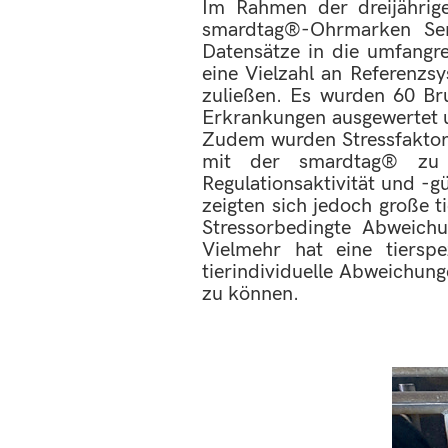
Im Rahmen der dreijährig
smardtag®-Ohrmarken Sen
Datensätze in die umfangr
eine Vielzahl an Referenzs
zuließen. Es wurden 60 Br
Erkrankungen ausgewertet u
Zudem wurden Stressfaktore
mit der smardtag® zu 
Regulationsaktivität und -
zeigten sich jedoch große t
Stressorbedingte Abweichun
Vielmehr hat eine tiersp
tierindividuelle Abweichun
zu können.