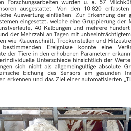
en Forschungsarbeiten wurden u. a. 57 Milchkü
soren ausgestattet. Von den 10.820 erfassten
eiche Auswertung einfließen. Zur Erkennung der 
ystemen eingesetzt, welche eine Gruppierung der 
unstverläufe, 40 Kalbungen und mehrere hundert 
nd der Mehrzahl an Tagen mit unbeeinträchtigtem 
n wie Klauenschnitt, Trockenstellen und Hitzestr
bestimmenden Ereignisse konnte eine Verän
güte der Tiere in den erhobenen Parametern erka
ierindividuelle Unterschiede hinsichtlich der Wer
gen sich nicht als allgemeingültige absolute Gr
ezifische Eichung des Sensors am gesunden I
gen erkennen und das Ziel einer automatisierten „