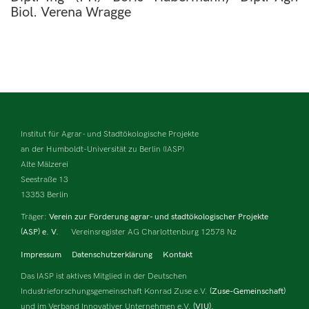
Biol. Verena Wragge
Institut für Agrar- und Stadtökologische Projekte
an der Humboldt-Universität zu Berlin (IASP)
Alte Mälzerei
Seestraße 13
13353 Berlin
Träger:
Verein zur Förderung agrar- und stadtökologischer Projekte
(ASP) e. V.
Vereinsregister AG Charlottenburg 12578 Nz
Impressum
Datenschutzerklärung
Kontakt
Das IASP ist aktives Mitglied in der Deutschen
Industrieforschungsgemeinschaft Konrad Zuse e.V.
(Zuse-Gemeinschaft)
und im Verband Innovativer Unternehmen e.V.
(VIU).