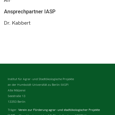
AiF
Ansprechpartner IASP
Dr. Kabbert
Institut für Agrar- und Stadtökologische Projekte
an der Humboldt-Universität zu Berlin (IASP)
Alte Mälzerei
Seestraße 13
13353 Berlin
Träger:
Verein zur Förderung agrar- und stadtökologischer Projekte