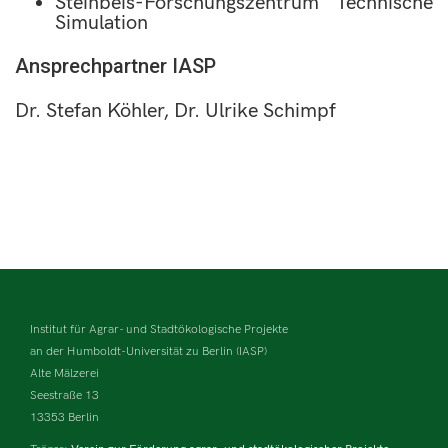
Steinbeis-Forschungszentrum Technische
Simulation
Ansprechpartner IASP
Dr. Stefan Köhler, Dr. Ulrike Schimpf
Institut für Agrar- und Stadtökologische Projekte
an der Humboldt-Universität zu Berlin (IASP)
Alte Mälzerei
Seestraße 13
13353 Berlin