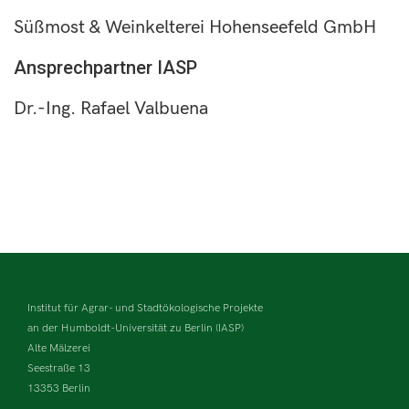
Süßmost & Weinkelterei Hohenseefeld GmbH
Ansprechpartner IASP
Dr.-Ing. Rafael Valbuena
Institut für Agrar- und Stadtökologische Projekte
an der Humboldt-Universität zu Berlin (IASP)
Alte Mälzerei
Seestraße 13
13353 Berlin