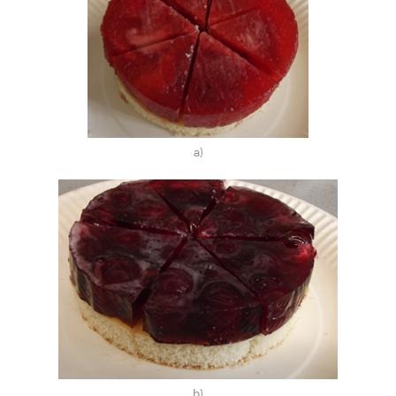
a)
b)