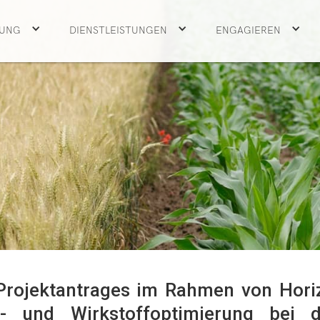
UNG
DIENSTLEISTUNGEN
ENGAGIEREN
 Projektantrages im Rahmen von Hori
s- und Wirkstoffoptimierung bei 