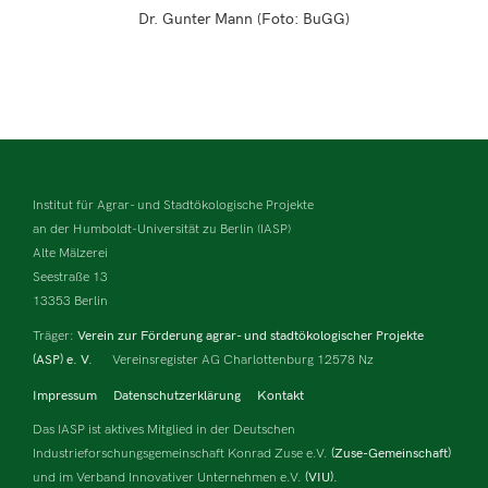
Dr. Gunter Mann (Foto: BuGG)
Institut für Agrar- und Stadtökologische Projekte
an der Humboldt-Universität zu Berlin (IASP)
Alte Mälzerei
Seestraße 13
13353 Berlin
Träger:
Verein zur Förderung agrar- und stadtökologischer Projekte
(ASP) e. V.
Vereinsregister AG Charlottenburg 12578 Nz
Impressum
Datenschutzerklärung
Kontakt
Das IASP ist aktives Mitglied in der Deutschen
Industrieforschungsgemeinschaft Konrad Zuse e.V.
(Zuse-Gemeinschaft)
und im Verband Innovativer Unternehmen e.V.
(VIU).