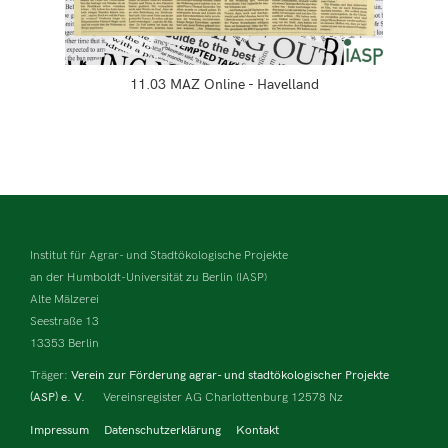
11.03 MAZ Online - Havelland
Institut für Agrar- und Stadtökologische Projekte
an der Humboldt-Universität zu Berlin (IASP)
Alte Mälzerei
Seestraße 13
13353 Berlin
Träger:
Verein zur Förderung agrar- und stadtökologischer Projekte
(ASP) e. V.
Vereinsregister AG Charlottenburg 12578 Nz
Impressum
Datenschutzerklärung
Kontakt