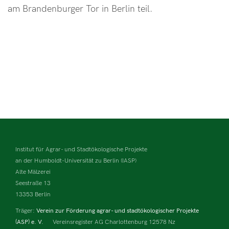
am Brandenburger Tor in Berlin teil.
Institut für Agrar- und Stadtökologische Projekte
an der Humboldt-Universität zu Berlin (IASP)
Alte Mälzerei
Seestraße 13
13353 Berlin
Träger:
Verein zur Förderung agrar- und stadtökologischer Projekte
(ASP) e. V.
Vereinsregister AG Charlottenburg 12578 Nz