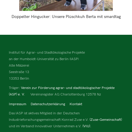
Doppelter Hingucker: Unsere Plüschkuh Berta mit smardtag
Institut für Agrar- und Stadtökologische Projekte
an der Humboldt-Universität zu Berlin (IASP)
Alte Mälzerei
Seestraße 13
13353 Berlin
Träger:
Verein zur Förderung agrar- und stadtökologischer Projekte
(ASP) e. V.
Vereinsregister AG Charlottenburg 12578 Nz
Impressum
Datenschutzerklärung
Kontakt
Das IASP ist aktives Mitglied in der Deutschen
Industrieforschungsgemeinschaft Konrad Zuse e.V.
(Zuse-Gemeinschaft)
und im Verband Innovativer Unternehmen e.V.
(VIU).