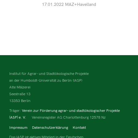
17.01.2022 MAZ+Havelland
Institut für Agrar- und Stadtökologische Projekte
an der Humboldt-Universität zu Berlin (IASP)
Alte Mälzerei
Seestraße 13
13353 Berlin
Träger:
Verein zur Förderung agrar- und stadtökologischer Projekte
(ASP) e. V.
Vereinsregister AG Charlottenburg 12578 Nz
Impressum
Datenschutzerklärung
Kontakt
Das IASP ist aktives Mitglied in der Deutschen