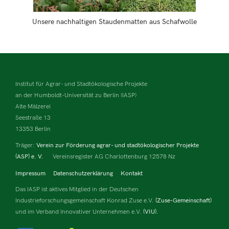
Unsere nachhaltigen Staudenmatten aus Schafwolle
Institut für Agrar- und Stadtökologische Projekte
an der Humboldt-Universität zu Berlin (IASP)
Alte Mälzerei
Seestraße 13
13353 Berlin
Träger:
Verein zur Förderung agrar- und stadtökologischer Projekte
(ASP) e. V.
Vereinsregister AG Charlottenburg 12578 Nz
Impressum
Datenschutzerklärung
Kontakt
Das IASP ist aktives Mitglied in der Deutschen
Industrieforschungsgemeinschaft Konrad Zuse e.V.
(Zuse-Gemeinschaft)
und im Verband Innovativer Unternehmen e.V.
(VIU).