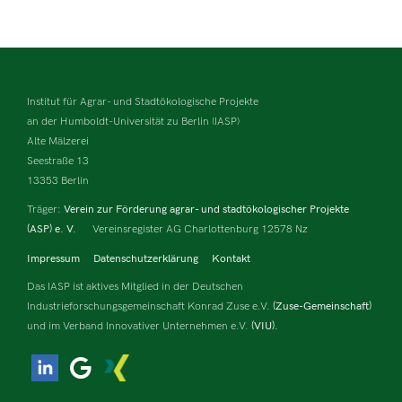
Institut für Agrar- und Stadtökologische Projekte
an der Humboldt-Universität zu Berlin (IASP)
Alte Mälzerei
Seestraße 13
13353 Berlin
Träger:
Verein zur Förderung agrar- und stadtökologischer Projekte
(ASP) e. V.
Vereinsregister AG Charlottenburg 12578 Nz
Impressum
Datenschutzerklärung
Kontakt
Das IASP ist aktives Mitglied in der Deutschen
Industrieforschungsgemeinschaft Konrad Zuse e.V.
(Zuse-Gemeinschaft)
und im Verband Innovativer Unternehmen e.V.
(VIU).